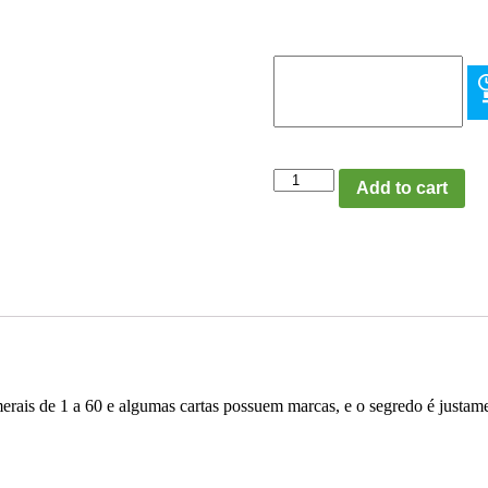
Baralho
Add to cart
Segredo
dos
Números
quantity
merais de 1 a 60 e algumas cartas possuem marcas, e o segredo é justame