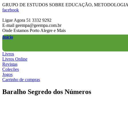
Skip
GRUPO DE ESTUDOS SOBRE EDUCAÇÃO, METODOLOGIA 
to
facebook
content
Ligue Agora
51 3332 9292
E-mail
geempa@geempa.com.br
Onde Estamos
Porto Alegre e Mais
Início
Livros
Livros Online
Revistas
Coleções
Jogos
Carrinho de compras
Baralho Segredo dos Números