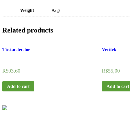
Weight
92 g
Related products
Tic-tac-tec-toe
Veritek
R$
93,60
R$
55,00
Add to cart
Add to cart
Links rápidos